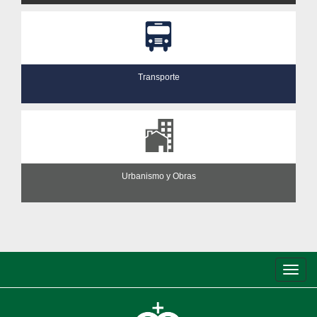
Transporte
Urbanismo y Obras
Conm
de
nave