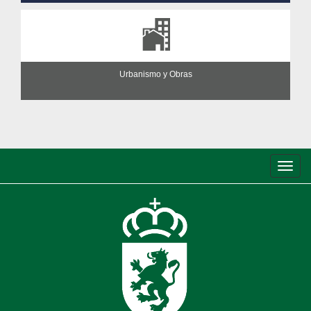
Urbanismo y Obras
Conm
de
nave