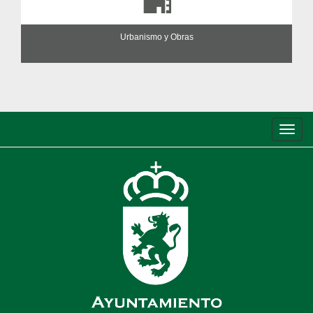
Urbanismo y Obras
Conm
de
nave