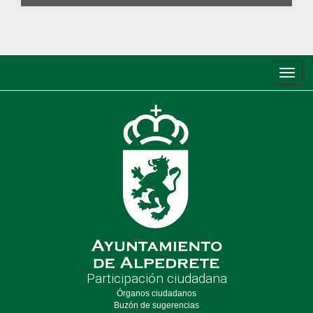
Conm
de
nave
Participación ciudadana
Órganos ciudadanos
Buzón de sugerencias