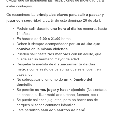
olvidar que se mantienen las restricciones de movilidad para
evitar contagios.
Os resumimos las
principales claves para salir a pasear y
jugar con seguridad
a partir de este domingo 26 de abril:
Podrán salir durante
una hora al día
los menores hasta
14 años.
En horario de
9:00 a 21:00
horas.
Deben ir siempre acompañados por
un adulto que
conviva en la misma vivienda.
Pueden salir hasta
tres menores
con un adulto, que
puede ser un hermano mayor de edad.
Respetar la medida de
distanciamiento de dos
metros
con el resto de personas que se encuentren
paseando.
No sobrepasar el entorno de
un kilómetro del
domicilio.
Se permite
correr, jugar y hacer ejercicio
(No sentarse
en bancos, utilizar mobiliario urbano, fuentes, etc.)
Se puede salir con juguetes, pero no hacer uso de
parques ni zonas comunes infantiles.
Está permitido
salir con carritos de bebé
.