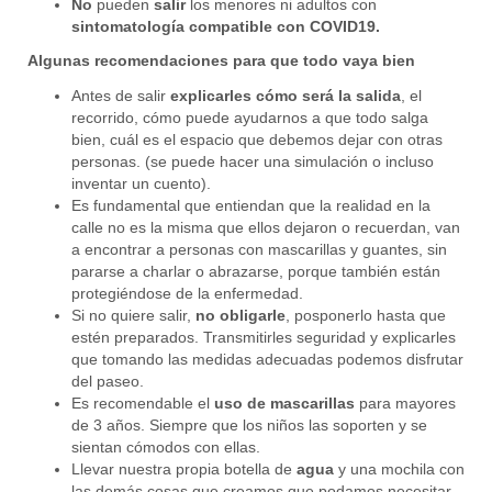
No
pueden
salir
los menores ni adultos con
sintomatología compatible con COVID19.
Algunas recomendaciones para que todo vaya bien
Antes de salir
explicarles cómo será la salida
, el
recorrido, cómo puede ayudarnos a que todo salga
bien, cuál es el espacio que debemos dejar con otras
personas. (se puede hacer una simulación o incluso
inventar un cuento).
Es fundamental que entiendan que la realidad en la
calle no es la misma que ellos dejaron o recuerdan, van
a encontrar a personas con mascarillas y guantes, sin
pararse a charlar o abrazarse, porque también están
protegiéndose de la enfermedad.
Si no quiere salir,
no obligarle
, posponerlo hasta que
estén preparados. Transmitirles seguridad y explicarles
que tomando las medidas adecuadas podemos disfrutar
del paseo.
Es recomendable el
uso de mascarillas
para mayores
de 3 años. Siempre que los niños las soporten y se
sientan cómodos con ellas.
Llevar nuestra propia botella de
agua
y una mochila con
las demás cosas que creamos que podamos necesitar