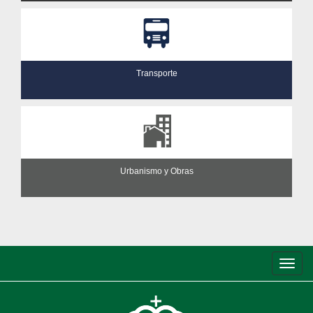
Transporte
Urbanismo y Obras
Conm
de
nave