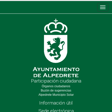
Conm
de
nave
Participación ciudadana
Órganos ciudadanos
Buzón de sugerencias
Alpedrete Municipio Solar
Información útil
Sede electrónica