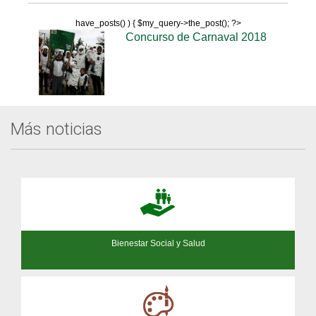
have_posts() ) { $my_query->the_post(); ?>
Concurso de Carnaval 2018
Más noticias
Bienestar Social y Salud