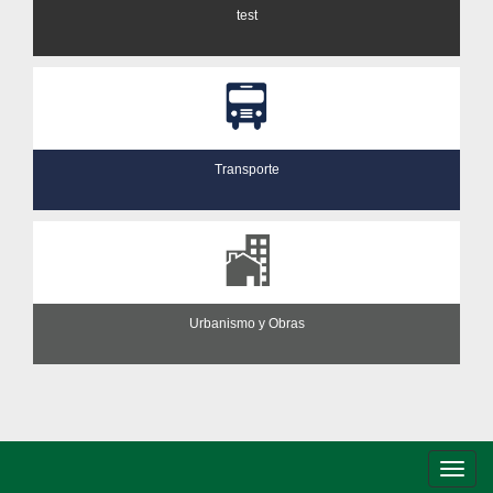
test
Transporte
Urbanismo y Obras
Conm