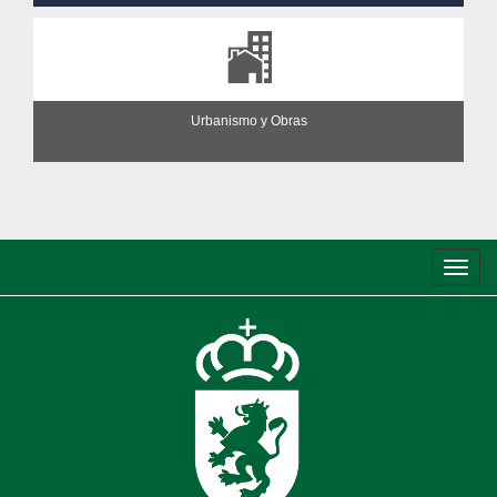
Urbanismo y Obras
Conm
de
nave