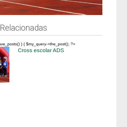
 Relacionadas
ave_posts() ) { $my_query->the_post(); ?>
Cross escolar ADS