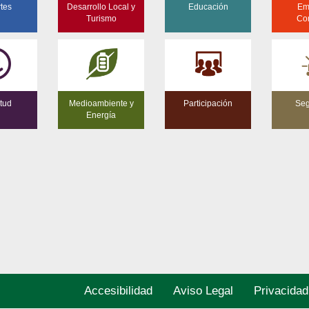
tes
Desarrollo Local y
Educación
Em
Turismo
Co
tud
Medioambiente y
Participación
Seg
Energía
Accesibilidad
Aviso Legal
Privacidad