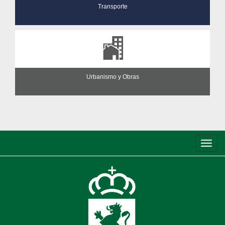
Transporte
Urbanismo y Obras
Conm
de
nave