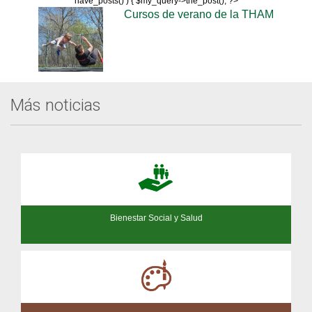
have_posts() ) { $my_query->the_post(); ?>
Cursos de verano de la THAM
Más noticias
Bienestar Social y Salud