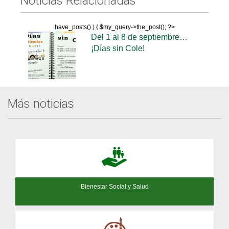
Noticias Relacionadas
have_posts() ) { $my_query->the_post(); ?>
Del 1 al 8 de septiembre…
¡Días sin Cole!
Más noticias
Bienestar Social y Salud