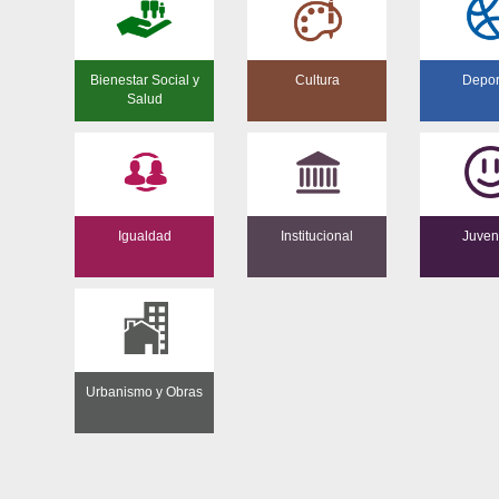
Bienestar Social y
Cultura
Depor
Salud
Igualdad
Institucional
Juven
Urbanismo y Obras