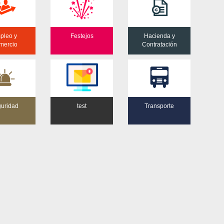
pleo y
Festejos
Hacienda y
mercio
Contratación
uridad
test
Transporte