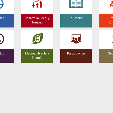
tes
Desarrollo Local y
Educación
Em
Turismo
Co
tud
Medioambiente y
Participación
Seg
Energía