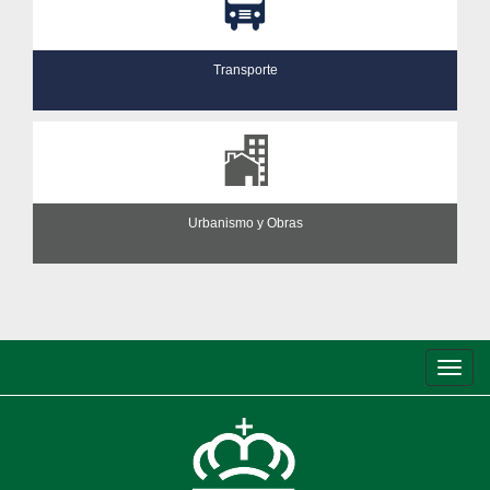
Transporte
Urbanismo y Obras
Conm
de
nave