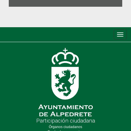
Conm
de
nave
Participación ciudadana
Órganos ciudadanos