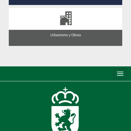
Urbanismo y Obras
Conm
de
nave