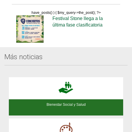
have_posts() ) { $my_query->the_post(); ?>
Festival Stone llega a la
última fase clasificatoria
Más noticias
Bienestar Social y Salud