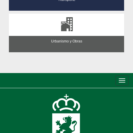
Urbanismo y Obras
Conm
de
nave