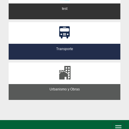
test
Transporte
Urbanismo y Obras
Conm