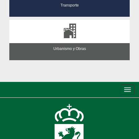
Transporte
Urbanismo y Obras
Conm
de
nave