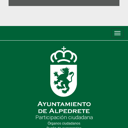
Conm
de
nave
Participación ciudadana
Órganos ciudadanos