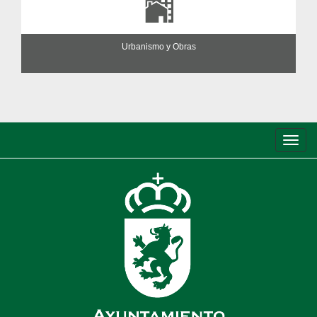
Urbanismo y Obras
Conm
de
nave