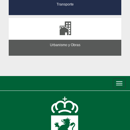
Transporte
Urbanismo y Obras
Conm
de
nave