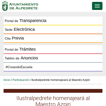
Conmu
de
naveg
Transparencia
Portal de
Electrónica
Sede
Previa
Cita
Trámites
Portal de
Anuncios
Tablón de
Inicio
/
Participación
/ Ilustralpedrete homenajeará al Maestro Azpiri
Ilustralpedrete homenajeará al
Maestro Azpiri