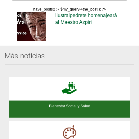
have_posts() ) { $my_query->the_post(); ?>
Ilustralpedrete homenajeará
al Maestro Azpiri
Más noticias
Bienestar Social y Salud