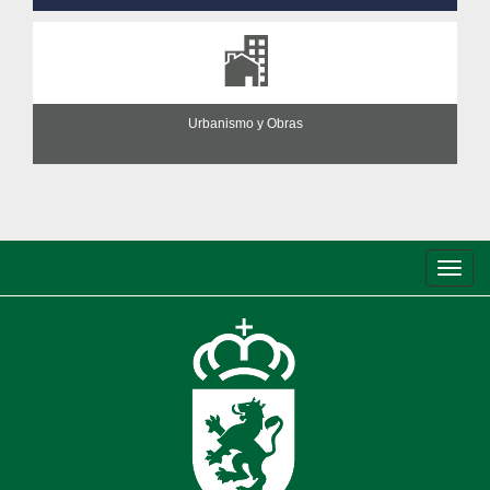
Urbanismo y Obras
Conm
de
nave