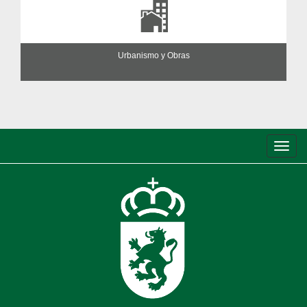
Urbanismo y Obras
Conm
de
nave