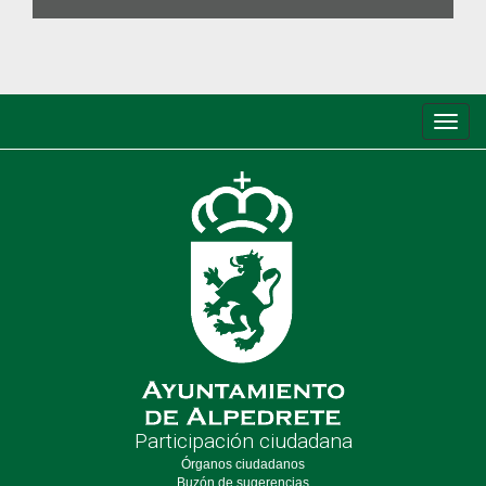
Conm
de
nave
Participación ciudadana
Órganos ciudadanos
Buzón de sugerencias