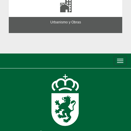
Urbanismo y Obras
Conm
de
nave