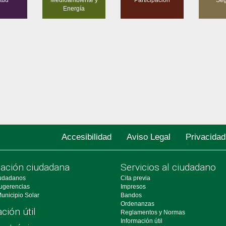
Energía
Accesibilidad
Aviso Legal
Privacidad
pación ciudadana
Servicios al ciudadano
udadanos
Cita previa
ugerencias
Impresos
unicipio Solar
Bandos
Ordenanzas
ción útil
Reglamentos y Normas
Información útil