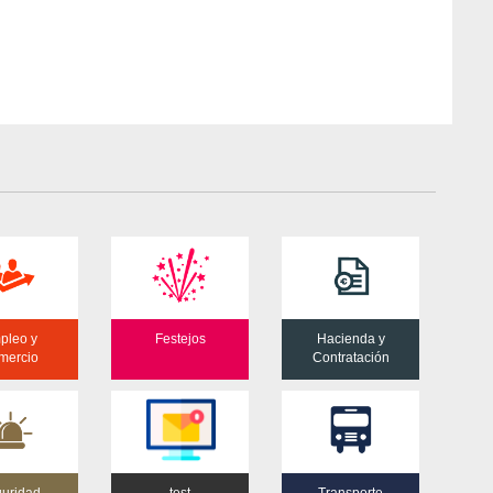
pleo y
Festejos
Hacienda y
mercio
Contratación
uridad
test
Transporte