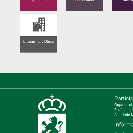
Urbanismo y Obras
Partici
Órganos ci
Buzón de s
Alpedrete M
Informa