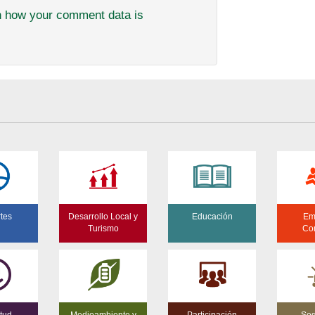
n how your comment data is
tes
Desarrollo Local y
Educación
Em
Turismo
Co
tud
Medioambiente y
Participación
Seg