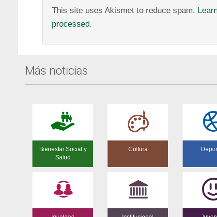
This site uses Akismet to reduce spam.
Lear
processed
.
Más noticias
Bienestar Social y
Cultura
Depor
Salud
Igualdad
Institucional
Juven