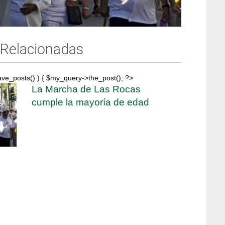
 Relacionadas
ave_posts() ) { $my_query->the_post(); ?>
La Marcha de Las Rocas
cumple la mayoría de edad