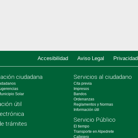
Accesibilidad
Aviso Legal
Privacidad
pación ciudadana
Servicios al ciudadano
udadanos
Cita previa
ugerencias
Impresos
unicipio Solar
Bandos
Ordenanzas
ción útil
Reglamentos y Normas
Información útil
ectrónica
Servicio Público
de trámites
El tiempo
Transporte en Alpedrete
Callejero