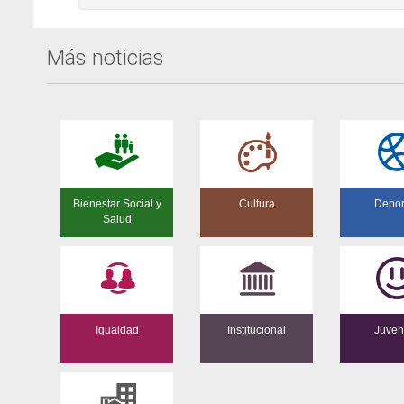
Más noticias
Bienestar Social y
Cultura
Depor
Salud
Igualdad
Institucional
Juven