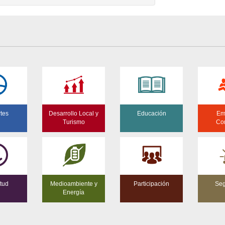
tes
Desarrollo Local y
Educación
Em
Turismo
Co
tud
Medioambiente y
Participación
Seg
Energía