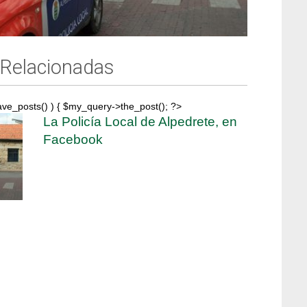
 Relacionadas
ave_posts() ) { $my_query->the_post(); ?>
La Policía Local de Alpedrete, en
Facebook