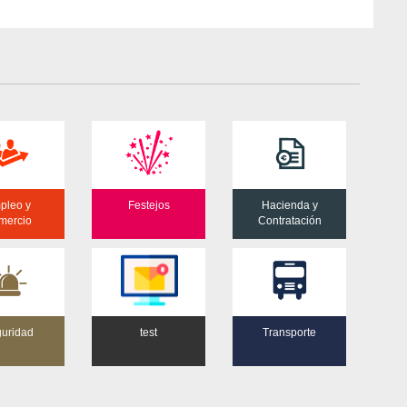
pleo y
Festejos
Hacienda y
mercio
Contratación
uridad
test
Transporte