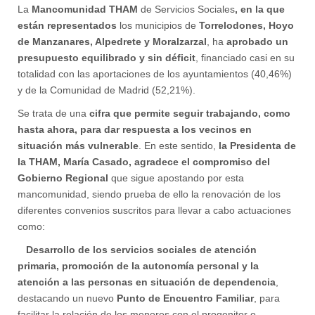
La
Mancomunidad THAM
de Servicios Sociales
, en la que
están representados
los municipios de
Torrelodones, Hoyo
de Manzanares, Alpedrete
y Moralzarzal
, ha
aprobado un
presupuesto equilibrado y sin déficit
,
financiado casi en su
totalidad con las aportaciones de los ayuntamientos (40,46%)
y de la Comunidad de Madrid (52,21%).
Se trata de una
cifra que permite seguir trabajando, como
hasta ahora, para dar respuesta a los vecinos en
situación más vulnerable
. En este sentido,
la Presidenta de
la THAM, María Casado, agradece el compromiso del
Gobierno Regional
que sigue apostando por esta
mancomunidad, siendo prueba de ello la renovación de los
diferentes convenios suscritos para llevar a cabo actuaciones
como:
Desarrollo de los servicios sociales de atención
primaria, promoción de la autonomía personal y la
atención a las personas en situación de dependencia
,
destacando un nuevo
Punto de Encuentro Familiar
, para
facilitar la relación de los menores con el progenitor o