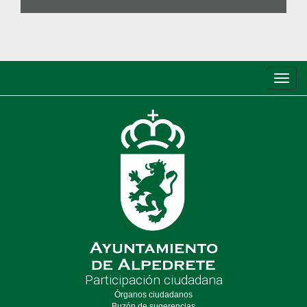
Conm
de
nave
Participación ciudadana
Órganos ciudadanos
Buzón de sugerencias