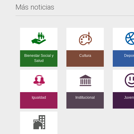
Más noticias
Bienestar Social y
Cultura
Depor
Salud
Igualdad
Institucional
Juven