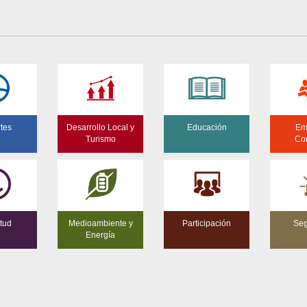
tes
Desarrollo Local y
Educación
Em
Turismo
Co
tud
Medioambiente y
Participación
Seg
Energía