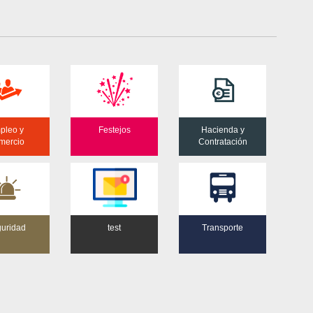
pleo y
Festejos
Hacienda y
mercio
Contratación
uridad
test
Transporte