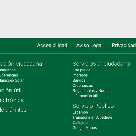
Accesibilidad
Aviso Legal
Privacidad
pación ciudadana
Servicios al ciudadano
udadanos
Cita previa
ugerencias
Impresos
unicipio Solar
Bandos
Ordenanzas
ción útil
Reglamentos y Normas
Información útil
ectrónica
Servicio Público
de trámites
El tiempo
Transporte en Alpedrete
Callejero
Google Mapas