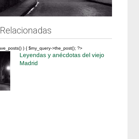
 Relacionadas
ave_posts() ) { $my_query->the_post(); ?>
Leyendas y anécdotas del viejo
Madrid