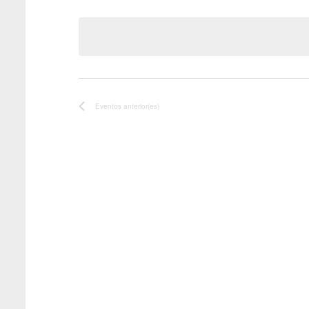
Seleccionar
fecha.
Eventos
anterior(es)