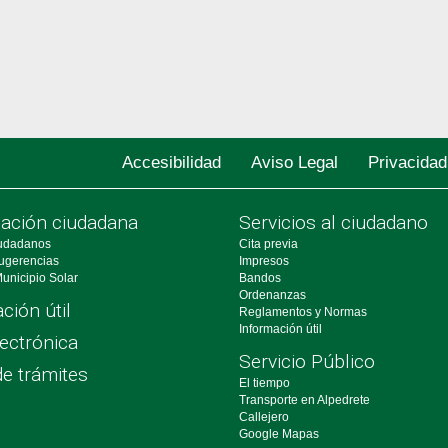
Accesibilidad
Aviso Legal
Privacidad
pación ciudadana
Servicios al ciudadano
udadanos
Cita previa
ugerencias
Impresos
unicipio Solar
Bandos
Ordenanzas
ción útil
Reglamentos y Normas
Información útil
ectrónica
Servicio Público
de trámites
El tiempo
Transporte en Alpedrete
Callejero
Google Mapas