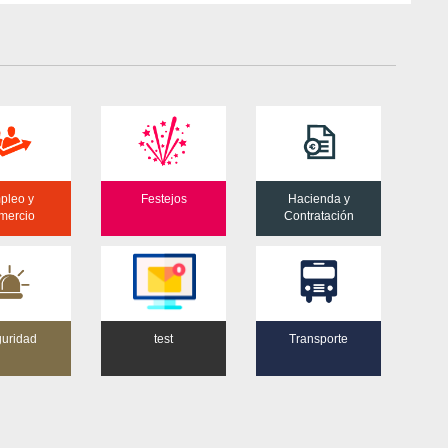
pleo y
Festejos
Hacienda y
mercio
Contratación
uridad
test
Transporte