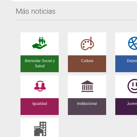
Más noticias
Bienestar Social y
Cultura
Depor
Salud
Igualdad
Institucional
Juven