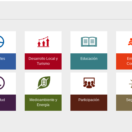
tes
Desarrollo Local y
Educación
Em
Turismo
Co
tud
Medioambiente y
Participación
Seg
Energía