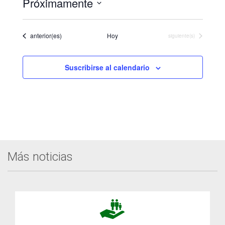
Próximamente
Seleccionar
fecha.
Eventos
anterior(es)
Hoy
Eventos
siguiente(s)
Suscribirse al calendario
Más noticias