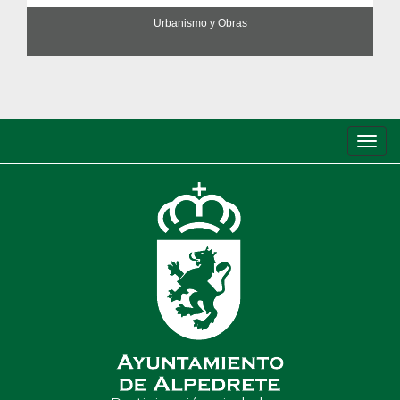
Urbanismo y Obras
Conm
de
nave