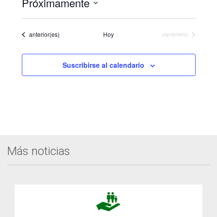
Próximamente
Seleccionar
fecha.
Eventos
anterior(es)
Hoy
Eventos
siguiente(s)
Suscribirse al calendario
Más noticias