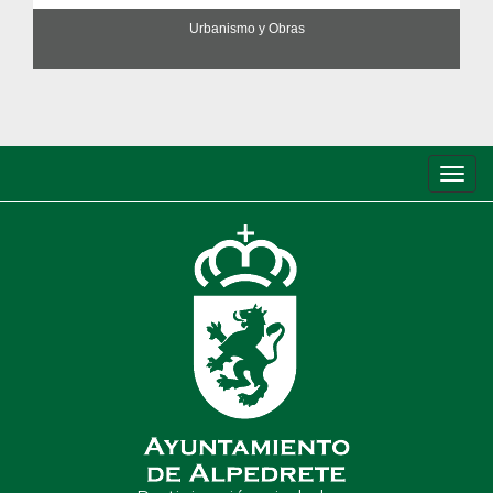
Urbanismo y Obras
Conm
de
nave