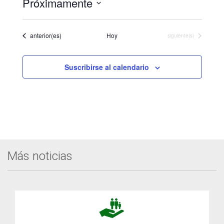
Próximamente
Seleccionar
fecha.
Eventos
anterior(es)
Hoy
Eventos
siguiente(s)
Suscribirse al calendario
Más noticias