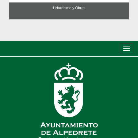
Urbanismo y Obras
Conm
de
nave