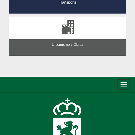
Transporte
Urbanismo y Obras
Conm
de
nave