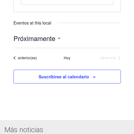
Eventos at this local
Próximamente
Seleccionar
fecha.
Eventos
anterior(es)
Hoy
Eventos
siguiente(s)
Suscribirse al calendario
Más noticias