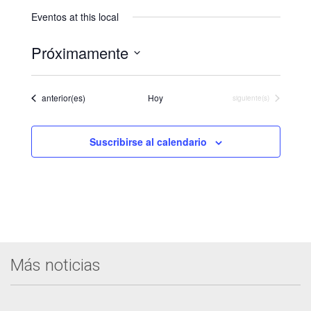
Eventos at this local
Próximamente
Seleccionar
fecha.
Eventos
anterior(es)
Hoy
Eventos
siguiente(s)
Suscribirse al calendario
Más noticias