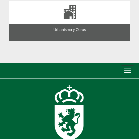
Urbanismo y Obras
Conm
de
nave