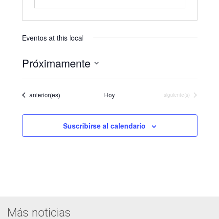
Eventos at this local
Próximamente
Seleccionar
fecha.
Eventos
anterior(es)
Hoy
Eventos
siguiente(s)
Suscribirse al calendario
Más noticias