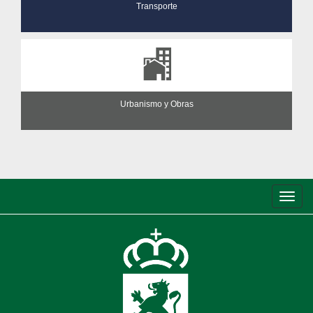
Transporte
Urbanismo y Obras
Conm
de
nave