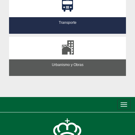
Transporte
Urbanismo y Obras
Conm
de
nave