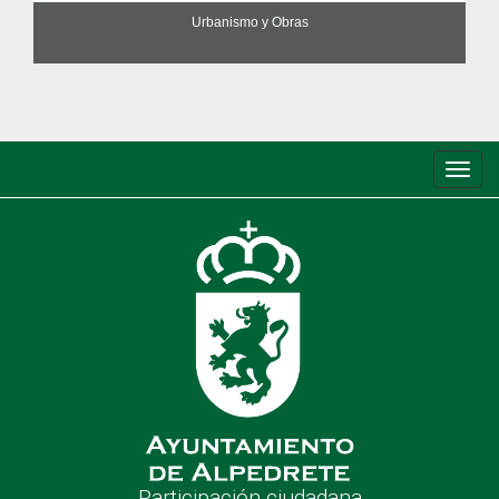
Urbanismo y Obras
Conm
de
nave
Participación ciudadana