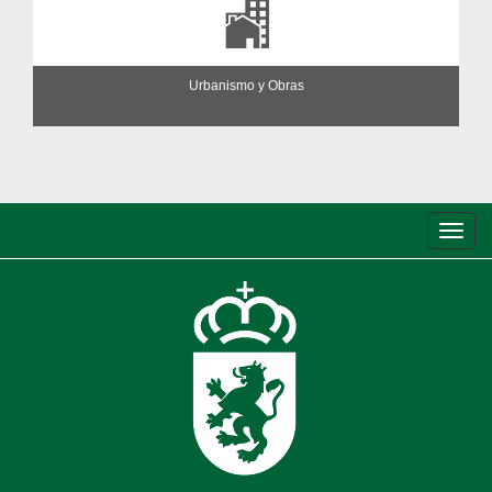
Urbanismo y Obras
Conm
de
nave