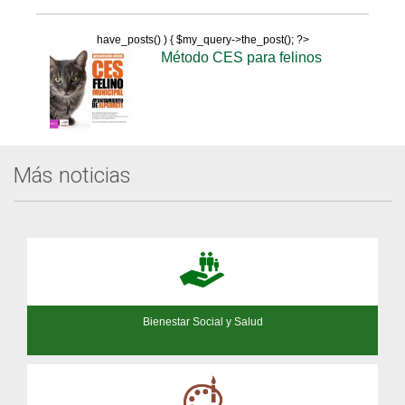
have_posts() ) { $my_query->the_post(); ?>
Método CES para felinos
Más noticias
Bienestar Social y Salud