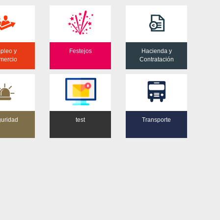
pleo y
Festejos
Hacienda y
mercio
Contratación
uridad
test
Transporte