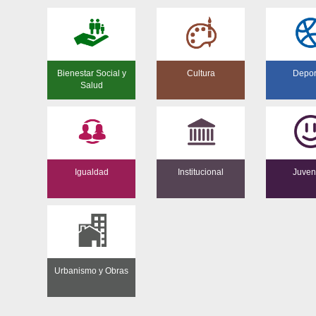
Bienestar Social y
Cultura
Depor
Salud
Igualdad
Institucional
Juven
Urbanismo y Obras