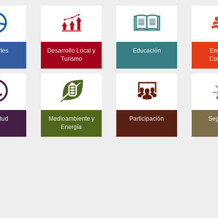
tes
Desarrollo Local y
Educación
Em
Turismo
Co
tud
Medioambiente y
Participación
Seg
Energía