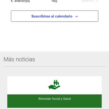
Eventos
anterior(es)
Hoy
Eventos
siguiente(s)
Suscribirse al calendario
Más noticias
Bienestar Social y Salud