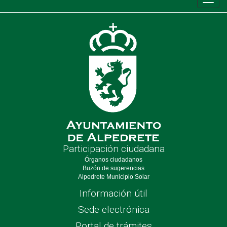
Conm
de
nave
Participación ciudadana
Órganos ciudadanos
Buzón de sugerencias
Alpedrete Municipio Solar
Información útil
Sede electrónica
Portal de trámites