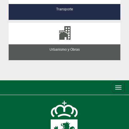
Transporte
Urbanismo y Obras
Conm
de
nave