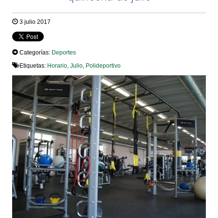
3 julio 2017
Categorías:
Deportes
Etiquetas:
Horario
,
Julio
,
Polideportivo