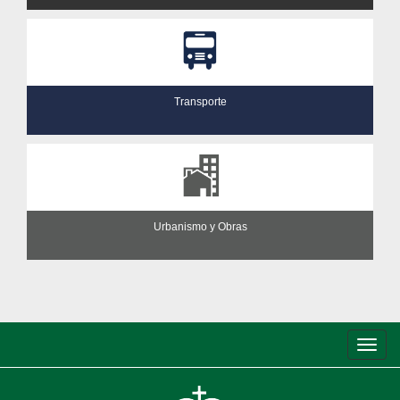
Transporte
Urbanismo y Obras
Conm
de
nave