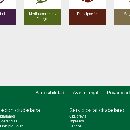
tud
Medioambiente y
Participación
Seg
Energía
Accesibilidad
Aviso Legal
Privacidad
pación ciudadana
Servicios al ciudadano
udadanos
Cita previa
ugerencias
Impresos
unicipio Solar
Bandos