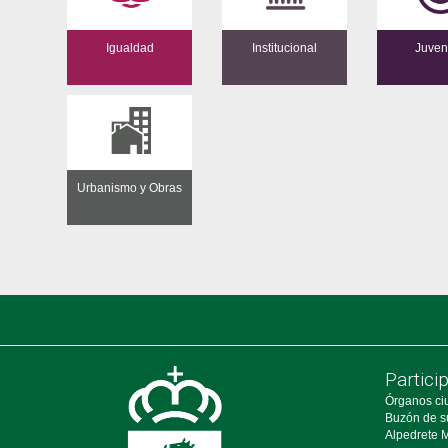
Igualdad
Institucional
Juven
Urbanismo y Obras
Partici
Órganos ci
Buzón de s
Alpedrete M