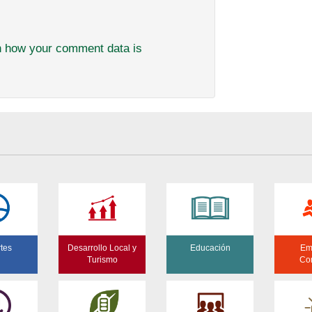
n how your comment data is
tes
Desarrollo Local y
Educación
Em
Turismo
Co