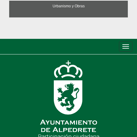
Urbanismo y Obras
Conm
de
nave
Participación ciudadana